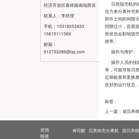
贝类脱壳机的
经济开发区泰祥路南端西首
击力来分离外壳
联系人：李经理
部件之间的间隙
手机：15318253433
间隙过小，容易
15615111366
形状也会影响脱
效率。
邮箱：
812733286@qq.com
操作与维护：
操作人员的技
率，可能导致贝
定期检查和更换
良好的运行状态
标签：
上一篇：扇贝养
友情
寿司醋
贝类肉壳分离机
扇贝养
链接