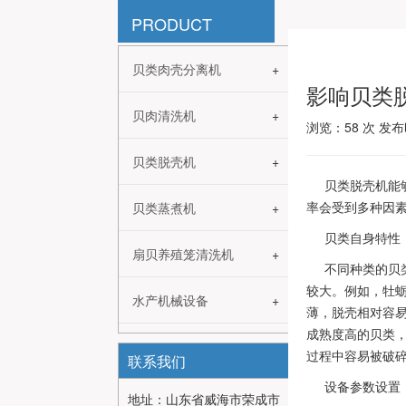
PRODUCT
贝类肉壳分离机
影响贝类
贝肉清洗机
浏览：
58
次 发布时
贝类脱壳机
贝类脱壳机能
率会受到多种因
贝类蒸煮机
贝类自身特性
扇贝养殖笼清洗机
不同种类的贝
较大。例如，牡
水产机械设备
薄，脱壳相对容
成熟度高的贝类
过程中容易被破
联系我们
设备参数设置
地址：山东省威海市荣成市